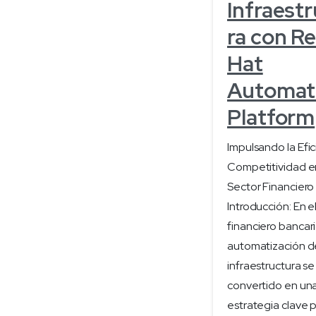
Infraest
ra con R
Hat
Automat
Platform
Impulsando la Efici
Competitividad e
Sector Financiero
Introducción: En e
financiero bancari
automatización d
infraestructura se
convertido en un
estrategia clave 