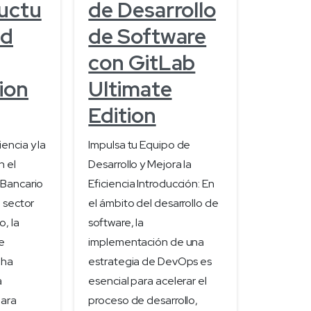
ructu
de Desarrollo
ed
de Software
con GitLab
ion
Ultimate
Edition
encia y la
Impulsa tu Equipo de
n el
Desarrollo y Mejora la
 Bancario
Eficiencia Introducción: En
l sector
el ámbito del desarrollo de
o, la
software, la
e
implementación de una
 ha
estrategia de DevOps es
a
esencial para acelerar el
para
proceso de desarrollo,