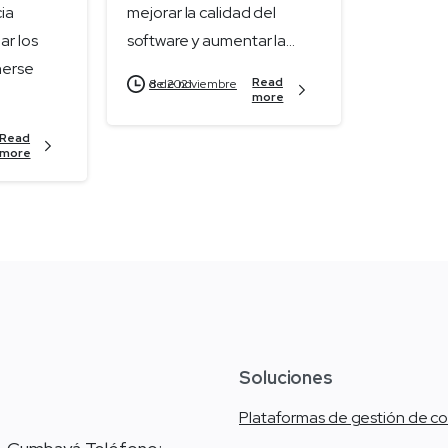
cia
mejorar la calidad del
ar los
software y aumentar la...
nerse
Read
8 de noviembre de 2021
more
Read
more
Soluciones
Plataformas de gestión de c