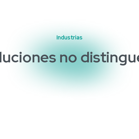
Industrias
luciones
no
disting