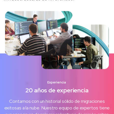
Experiencia
20
años
de
experiencia
Contamos con un historial sólido de migraciones
exitosas a la nube. Nuestro equipo de expertos tiene